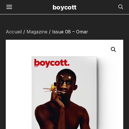
boycott
Accueil
/
Magazine
/ Issue 08 – Omar