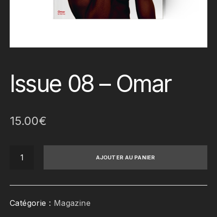
Issue 08 – Omar
15.00
€
quantité
AJOUTER AU PANIER
de
Issue
08
-
Catégorie :
Magazine
Omar