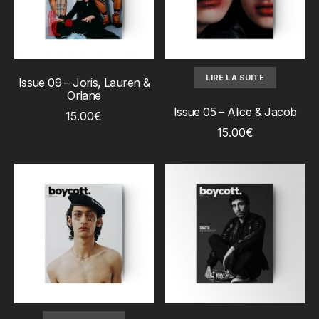
AJOUTER AU PANIER
LIRE LA SUITE
Issue 09 – Joris, Lauren &
Orlane
Issue 05 – Alice & Jacob
15.00
€
15.00
€