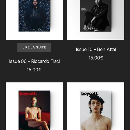
AJOUTER AU PANIER
LIRE LA SUITE
Issue 10 – Ben Attal
15.00
€
Issue 06 – Riccardo Tisci
15.00
€