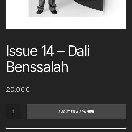
Issue 14 – Dali
Benssalah
20.00
€
quantité
AJOUTER AU PANIER
de
Issue
14