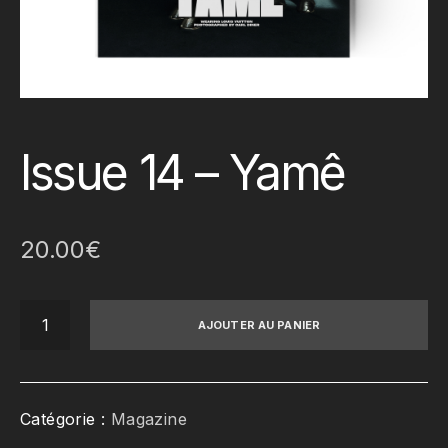
Issue 14 – Yamê
20.00
€
quantité
AJOUTER AU PANIER
de
Issue
14
-
Catégorie :
Magazine
Yamê