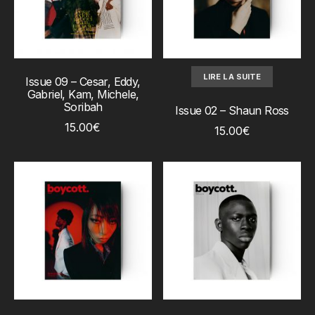
AJOUTER AU PANIER
LIRE LA SUITE
Issue 09 – Cesar, Eddy,
Gabriel, Kam, Michele,
Soribah
Issue 02 – Shaun Ross
15.00
€
15.00
€