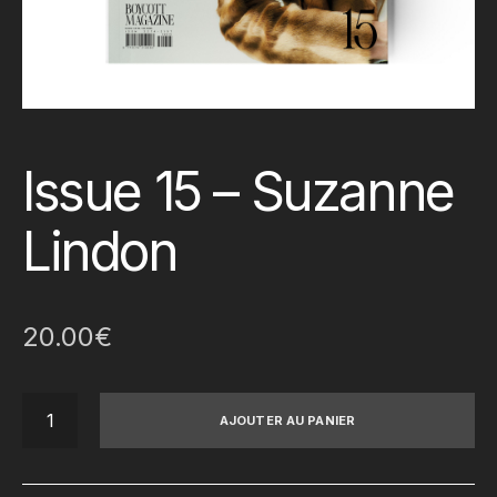
Issue 15 – Suzanne
Lindon
20.00
€
quantité
AJOUTER AU PANIER
de
Issue
15