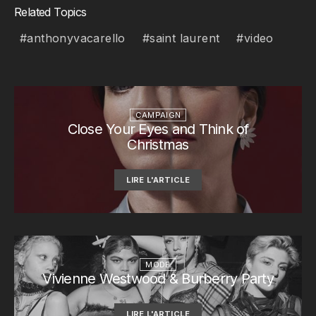
Related Topics
anthonyvacarello
saint laurent
video
CAMPAIGN
Close Your Eyes and Think of
Christmas
LIRE L'ARTICLE
MODE
Vivienne Westwood & Burberry Party
LIRE L'ARTICLE