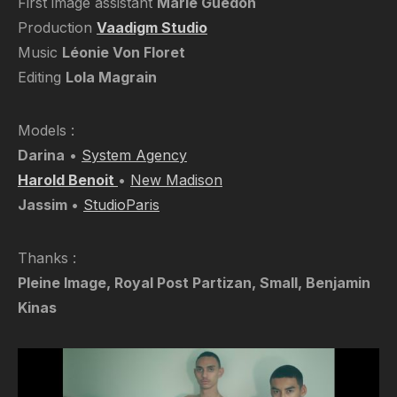
First image assistant
Marie Guédon
Production
Vaadigm Studio
Music
Léonie Von Floret
Editing
Lola Magrain
Models :
Darina
•
System Agency
Harold Benoit
•
New Madison
Jassim
•
StudioParis
Thanks :
Pleine Image, Royal Post Partizan, Small, Benjamin
Kinas