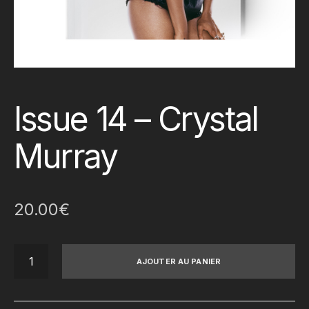
Issue 14 – Crystal
Murray
20.00
€
quantité
AJOUTER AU PANIER
de
Issue
14