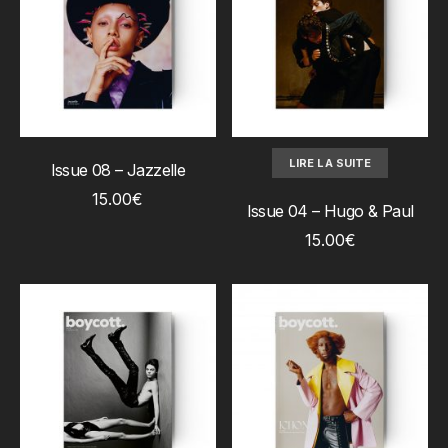
AJOUTER AU PANIER
LIRE LA SUITE
Issue 08 – Jazzelle
15.00
€
Issue 04 – Hugo & Paul
15.00
€