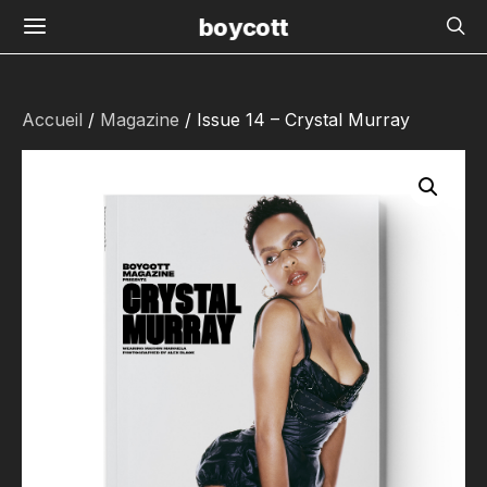
boycott
Accueil
/
Magazine
/ Issue 14 – Crystal Murray