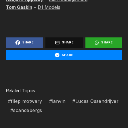
Tom Gaskin
•
D1 Models
SHARE
SHARE
SHARE
SHARE
Related Topics
filep motwary
lanvin
Lucas Ossendrijver
scandebergs