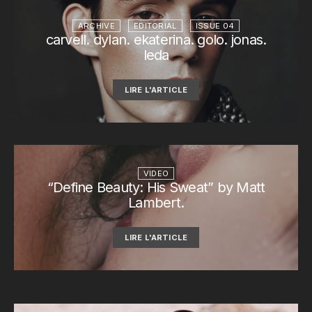
ARCHIVE
EDITORIAL
ISSUE 04
carvell. dylan. ekaterina. golo. jonas.
leda
LIRE L'ARTICLE
VIDEO
“Define Beauty: His Sweat” by Matt
Lambert.
LIRE L'ARTICLE