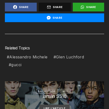
SHARE
SHARE
SHARE
SHARE
Related Topics
Alessandro Michele
Glen Luchford
gucci
BACKSTAGE
MODE
lanvin SS18
LIRE L'ARTICLE