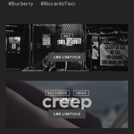
Burberry
RiccardoTisci
ART
SELF 01
LIRE L'ARTICLE
EXCLUSIVE
VIDEO
creep
LIRE L'ARTICLE