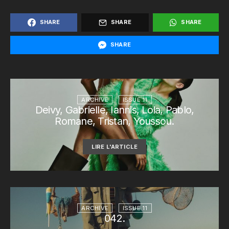
SHARE
SHARE
SHARE
SHARE
ARCHIVE
ISSUE 11
Deivy, Gabrielle, Iannis, Lola, Pablo,
Romane, Tristan, Youssou.
LIRE L'ARTICLE
ARCHIVE
ISSUE 11
042.