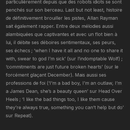
particulièrement depuis que des robots idiots se sont
penchés sur son berceau. Last but not least, histoire
de définitivement brouiller les pistes, Allan Rayman
sait également rapper. Entre deux mélodies aussi
alambiquées que captivantes et avec un flot bien à
lui, il débite ses déboires sentimentaux, ses peurs,
ses échecs ; ‘when I have it all and no one to share it
with, swear to god I’m sick’ (sur l’indomptable Wolf) ;
‘commitments are just future broken hearts’ (sur le
forcément glaçant December). Mais aussi ses
professions de foi (‘I’m a bad boy, I’m an outlaw, I’m
a James Dean, she’s a beauty queen’ sur Head Over
Heels ; ‘I like the bad things too, I like them cause
they’re always true, something you can’t help but do’
sur Repeat).