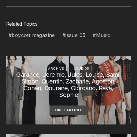
Related Topics
boycott magazine
issue 05
Music
ARCHIVE
ISSUE 05
Garance, Jeremie, Jules, Louise, Sami,
Simon, Quentin, Zacharie, Agoston,
Conan, Dourane, Giordano, Raya,
Sophie
LIRE L'ARTICLE