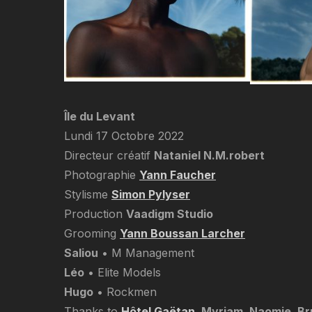
Île du Levant
Lundi 17 Octobre 2022
Directeur créatif
Nataniel N.M.robert
Photographie
Yann Faucher
Stylisme
Simon Pylyser
Production
Vaadigm Studio
Grooming
Yann Boussan Larcher
Saliou
• M Management
Léo
• Elite Models
Hugo
• Rockmen
Thanks to
Hôtel Gaëtan
, Myriam, Naomie, Br