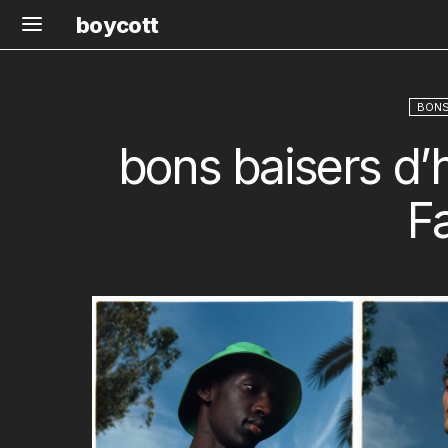
boycott
BONS
bons baisers d’
F