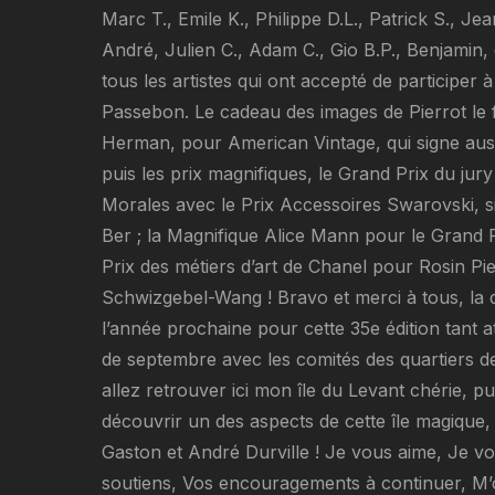
Marc T., Emile K., Philippe D.L., Patrick S., 
André, Julien C., Adam C., Gio B.P., Benjamin, e
tous les artistes qui ont accepté de participer a
Passebon. Le cadeau des images de Pierrot le 
Herman, pour American Vintage, qui signe aussi l
puis les prix magnifiques, le Grand Prix du jury
Morales avec le Prix Accessoires Swarovski, s
Ber ; la Magnifique Alice Mann pour le Grand P
Prix des métiers d’art de Chanel pour Rosin Pie
Schwizgebel-Wang ! Bravo et merci à tous, la dr
l’année prochaine pour cette 35e édition tant
de septembre avec les comités des quartiers de
allez retrouver ici mon île du Levant chérie,
découvrir un des aspects de cette île magique, n
Gaston et André Durville ! Je vous aime, Je 
soutiens, Vos encouragements à continuer, M’o