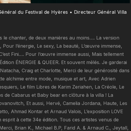
énéral du Festival de Hyères • Directeur Général Villa
 vous le chanter, de deux manières au moins…. La version
, Pour l’énergie, Le sexy, La beauté, L’œuvre immense,
da C’est Fini…. Pour l’œuvre immense aussi, Mais tellement
4e Édition ÉNERGIE & QUEER. Et souvent mêlés. Je garderai
s Natacha, Craig et Charlotte, Merci de leur générosité dans
ette alchimie entre mode, musique et art, Avec Adrien
quiers, Le film Libres de Karim Zeriahen, La Créole, Le
 de Cabarus et Baby bear en clôture à la villa ! La
Yovanovitch, Et aussi, Hervé, Camelia Jordana, Haute, Les
Pretto, Ahmad Kontar et Arnaud Valois, L’exposition LOVE
esprit à cette 34e édition. Tous ces artistes venus de
! Merci, Brian K., Michael B.P, Farid A. & Arnaud C., Jeytall,