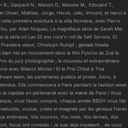
Jean B., Gaspard N., Manon D., Maxime M., Edouard T.,
t Olivier, Mathias, Jorge, Hervé, Jalis, Vincent, et merci à
̀ cette première aventure à la villa Romaine, avec Pierre
fou, par Alain Nogues, La magnifique série de Sarah Mei
a série ici! Les 25 ans rock’n roll de Self Service, Et
 Première vision, Christoph Rumpf ; géniale Noelia
i bien mis en mouvement dans le film Pyscho de Zoé le
rix du jury photographie ; le nouveau et extraordinaire
rce avec Maison Michel ! Et le Prix Chloé à Tina
eam team, les partenaires publics et privés. Alors, à
 attendue. Elle commencera à Paris pendant la fashion week
 la capitale en partenariat avec la mairie de Paris ! Vous
 puisque, vous l’avez compris, chaque année BBDH vous fait
aturiste, voulue, créée et imaginée par les géniaux frères
vous embrasse, Vos sourires, Vos mots, Vos larmes, Vos
nt, Nous ont comblés ! Je suis déjà impatient… de vous