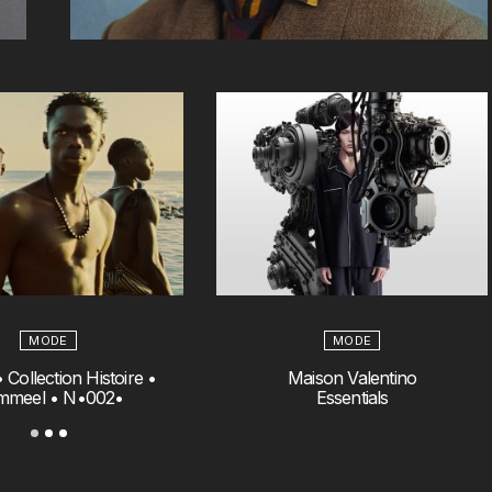
MODE
MODE
 Collection Histoire •
Maison Valentino
mmeel • N•002•
Essentials