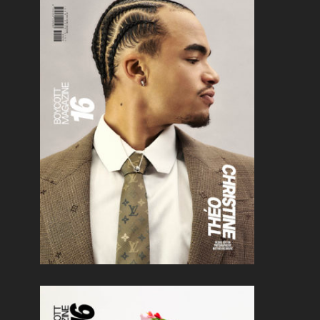
MODE
EXCLUSIVE
Saint Laurent pre-Oscars event
nancy b
hosted by Anthony Vaccarello