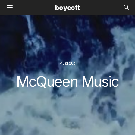
boycott
MUSIQUE
McQueen Music