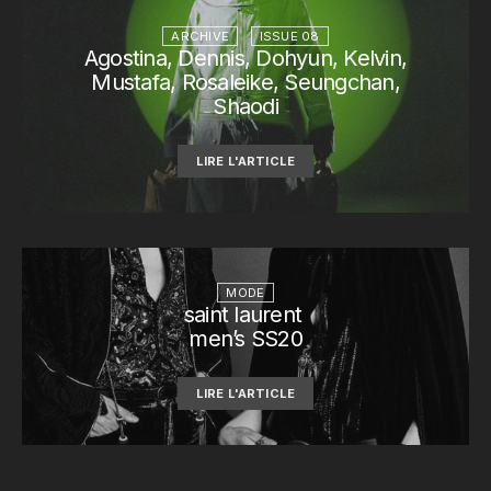
ARCHIVE
ISSUE 08
Agostina, Dennis, Dohyun, Kelvin,
Mustafa, Rosaleike, Seungchan,
Shaodi
LIRE L'ARTICLE
MODE
saint laurent
men’s SS20
LIRE L'ARTICLE