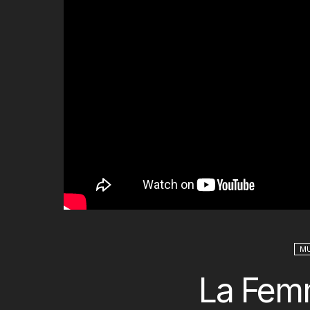
M
La Femm