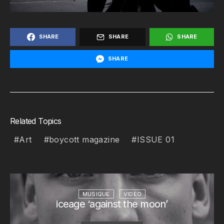
SHARE
SHARE
SHARE
SHARE
Related Topics
Art
boycott magazine
ISSUE 01
MUSIQUE
VIDEO
iceage ‘against the moon’